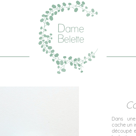
Co
Dans une
cache un in
découpé e