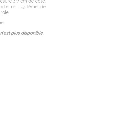
esure 3,9 cm de coté.
orte un système de
rale.
ue
n’est plus disponible.