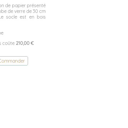
n de papier présenté
obe de verre de 30 cm
Le socle est en bois
ue
rs coûte
210,00 €
Commander