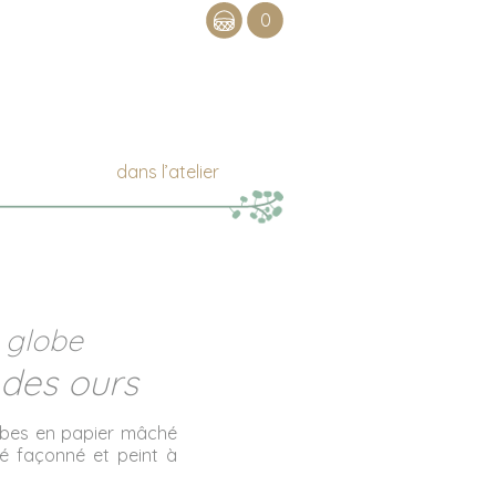
0
dans l’atelier
globe
 des ours
lbes en papier mâché
é façonné et peint à