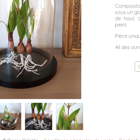
Compositio
sous un gl
de haut. 
peint.
Pièce uniq
Ail des ou